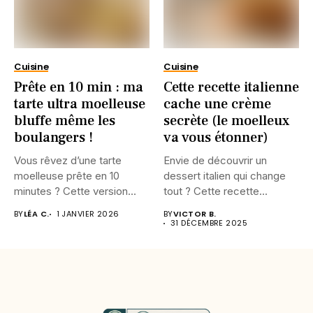
Cuisine
Cuisine
Prête en 10 min : ma
Cette recette italienne
tarte ultra moelleuse
cache une crème
bluffe même les
secrète (le moelleux
boulangers !
va vous étonner)
Vous rêvez d’une tarte
Envie de découvrir un
moelleuse prête en 10
dessert italien qui change
minutes ? Cette version...
tout ? Cette recette...
BY
LÉA C.
1 JANVIER 2026
BY
VICTOR B.
31 DÉCEMBRE 2025