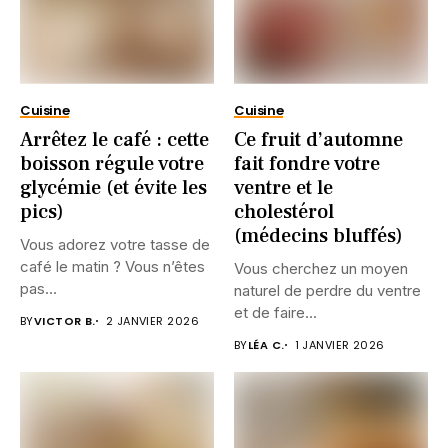
Cuisine
Cuisine
Arrêtez le café : cette
Ce fruit d’automne
boisson régule votre
fait fondre votre
glycémie (et évite les
ventre et le
pics)
cholestérol
(médecins bluffés)
Vous adorez votre tasse de
café le matin ? Vous n’êtes
Vous cherchez un moyen
pas...
naturel de perdre du ventre
et de faire...
BY
VICTOR B.
2 JANVIER 2026
BY
LÉA C.
1 JANVIER 2026