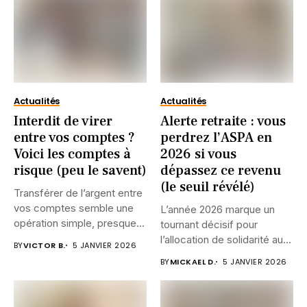
Actualités
Actualités
Interdit de virer
Alerte retraite : vous
entre vos comptes ?
perdrez l’ASPA en
Voici les comptes à
2026 si vous
risque (peu le savent)
dépassez ce revenu
(le seuil révélé)
Transférer de l’argent entre
vos comptes semble une
L’année 2026 marque un
opération simple, presque
tournant décisif pour
anodine....
l’allocation de solidarité aux
BY
VICTOR B.
5 JANVIER 2026
personnes...
BY
MICKAEL D.
5 JANVIER 2026