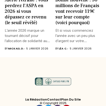
Alerte retraite : vous
Bonne nouvelle : 56
perdrez l’ASPA en
millions de Français
2026 si vous
vont recevoir 119€
dépassez ce revenu
sur leur compte
(le seuil révélé)
(voici pourquoi)
L’année 2026 marque un
Et si vous commenciez
tournant décisif pour
l’année avec un peu plus
l’allocation de solidarité aux
d’argent sur votre...
personnes...
BY
MICKAEL D.
5 JANVIER 2026
BY
LÉA C.
5 JANVIER 2026
La Rédaction
Contact
Plan Du Site
© Copyright 2025