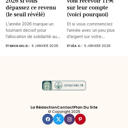
2026 si vous
vont recevoir 119€
dépassez ce revenu
sur leur compte
(le seuil révélé)
(voici pourquoi)
L’année 2026 marque un
Et si vous commenciez
tournant décisif pour
l’année avec un peu plus
l’allocation de solidarité aux
d’argent sur votre...
personnes...
BY
MICKAEL D.
5 JANVIER 2026
BY
LÉA C.
5 JANVIER 2026
La Rédaction
Contact
Plan Du Site
© Copyright 2025