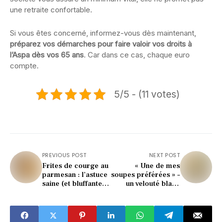
une retraite confortable.
Si vous êtes concerné, informez-vous dès maintenant,
préparez vos démarches pour faire valoir vos droits à
l’Aspa dès vos 65 ans
. Car dans ce cas, chaque euro
compte.
5/5 - (11 votes)
PREVIOUS POST
NEXT POST
Frites de courge au
« Une de mes
parmesan : l’astuce
soupes préférées » –
saine (et bluffante)
un velouté blanc
pour remplacer les
ultra fondant, riche
frites classiques
en goût et bon pour
la santé