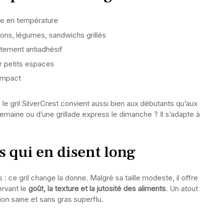
e en température
sons, légumes, sandwichs grillés
tement antiadhésif
ur petits espaces
compact
on, le gril SilverCrest convient aussi bien aux débutants qu’aux
 semaine ou d’une grillade express le dimanche ? Il s’adapte à
s qui en disent long
 : ce gril change la donne. Malgré sa taille modeste, il offre
ervant le
goût, la texture et la jutosité des aliments
. Un atout
on saine et sans gras superflu.