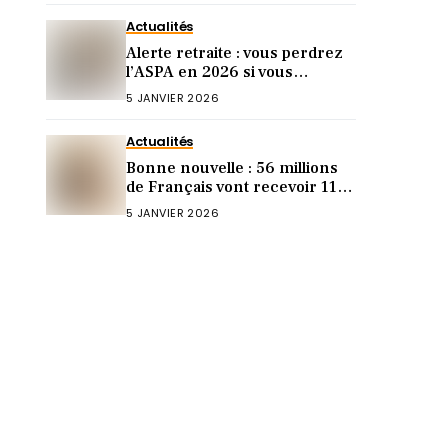
Actualités
Alerte retraite : vous perdrez
l’ASPA en 2026 si vous
dépassez ce revenu (le seuil
5 JANVIER 2026
révélé)
Actualités
Bonne nouvelle : 56 millions
de Français vont recevoir 119€
sur leur compte (voici
5 JANVIER 2026
pourquoi)