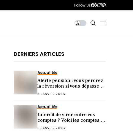
Follow Us
DERNIERS ARTICLES
Actualités
Alerte pension : vous perdrez
la réversion si vous dépassez
ce revenu en 2026 !
5 JANVIER 2026
Actualités
Interdit de virer entre vos
comptes ? Voici les comptes à
risque (peu le savent)
5 JANVIER 2026