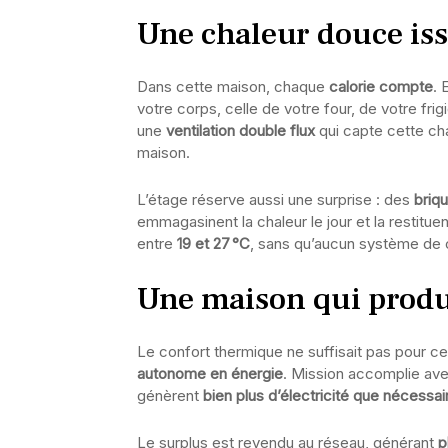
Une chaleur douce is
Dans cette maison, chaque
calorie compte
. 
votre corps, celle de votre four, de votre fr
une
ventilation double flux
qui capte cette cha
maison.
L’étage réserve aussi une surprise : des
briq
emmagasinent la chaleur le jour et la restituent
entre
19 et 27 °C
, sans qu’aucun système de 
Une maison qui produ
Le confort thermique ne suffisait pas pour cet 
autonome en énergie
. Mission accomplie av
génèrent
bien plus d’électricité que nécessai
Le surplus est revendu au réseau, générant
p