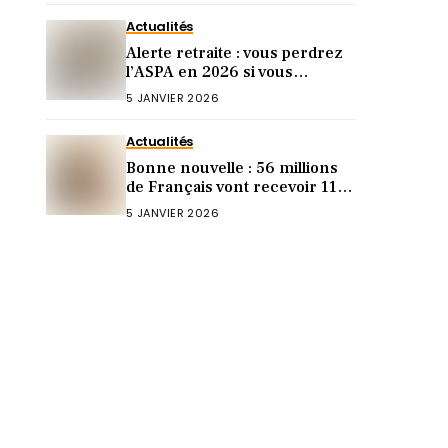
Actualités
Alerte retraite : vous perdrez
l’ASPA en 2026 si vous
dépassez ce revenu (le seuil
5 JANVIER 2026
révélé)
Actualités
Bonne nouvelle : 56 millions
de Français vont recevoir 119€
sur leur compte (voici
5 JANVIER 2026
pourquoi)