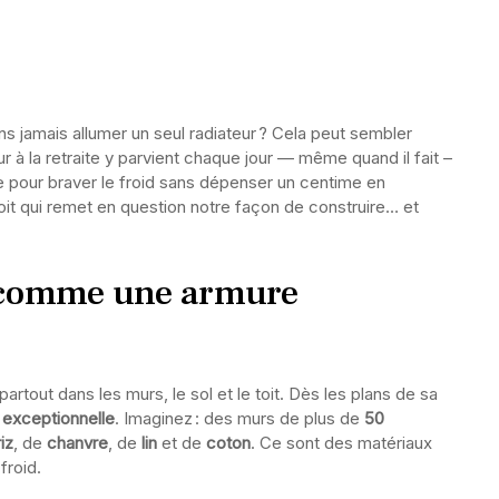
ans jamais allumer un seul radiateur ? Cela peut sembler
ur à la retraite y parvient chaque jour — même quand il fait –
 pour braver le froid sans dépenser un centime en
oit qui remet en question notre façon de construire… et
e comme une armure
 partout dans les murs, le sol et le toit. Dès les plans de sa
n exceptionnelle
. Imaginez : des murs de plus de
50
riz
, de
chanvre
, de
lin
et de
coton
. Ce sont des matériaux
froid.