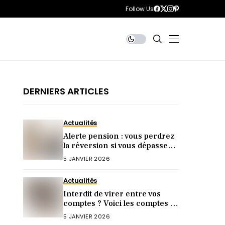
Follow Us
DERNIERS ARTICLES
Actualités
Alerte pension : vous perdrez
la réversion si vous dépassez
ce revenu en 2026 !
5 JANVIER 2026
Actualités
Interdit de virer entre vos
comptes ? Voici les comptes à
risque (peu le savent)
5 JANVIER 2026