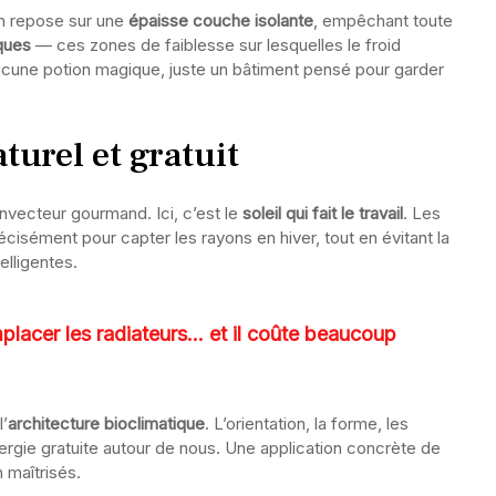
ton repose sur une
épaisse couche isolante
, empêchant toute
ques
— ces zones de faiblesse sur lesquelles le froid
: aucune potion magique, juste un bâtiment pensé pour garder
turel et gratuit
vecteur gourmand. Ici, c’est le
soleil qui fait le travail
. Les
cisément pour capter les rayons en hiver, tout en évitant la
elligentes.
placer les radiateurs… et il coûte beaucoup
l’
architecture bioclimatique
. L’orientation, la forme, les
nergie gratuite autour de nous. Une application concrète de
 maîtrisés.